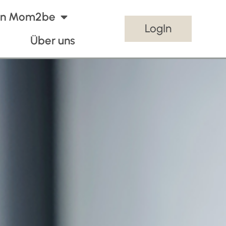
von Mom2be
LogIn
Über uns