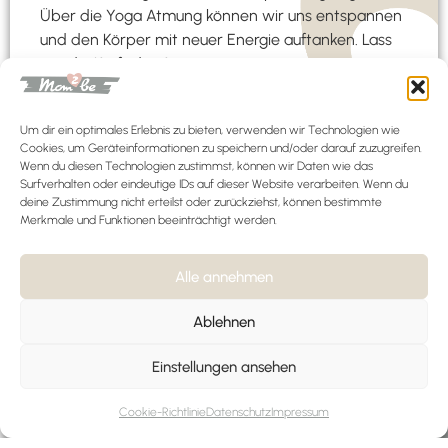
Über die Yoga Atmung können wir uns entspannen
und den Körper mit neuer Energie auftanken. Lass
uns die Kraft der Atmung nutzen.
Um dir ein optimales Erlebnis zu bieten, verwenden wir Technologien wie
Cookies, um Geräteinformationen zu speichern und/oder darauf zuzugreifen.
Wenn du diesen Technologien zustimmst, können wir Daten wie das
Einheit 7
Surfverhalten oder eindeutige IDs auf dieser Website verarbeiten. Wenn du
deine Zustimmung nicht erteilst oder zurückziehst, können bestimmte
Merkmale und Funktionen beeinträchtigt werden.
Yoga im Mama-Alltag /
Entspannungspraxis 7
In der heutigen Einheit schauen wir, wie Du Yoga in
Alle annehmen
Deinen Mama-Alltag integrieren kannst. Hierfür
geben wir Dir ein paar tolle Tipps mit auf den Weg.
Ablehnen
Einstellungen ansehen
Cookie-Richtlinie
Datenschutz
Impressum
Einheit 8