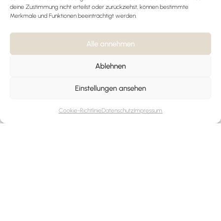
deine Zustimmung nicht erteilst oder zurückziehst, können bestimmte
Kontakt
Merkmale und Funktionen beeinträchtigt werden.
Impressum
Alle annehmen
AGB
Ablehnen
Widerrufsbelehrung
Einstellungen ansehen
Datenschutz
Cookie-Richtlinie
Datenschutz
Impressum