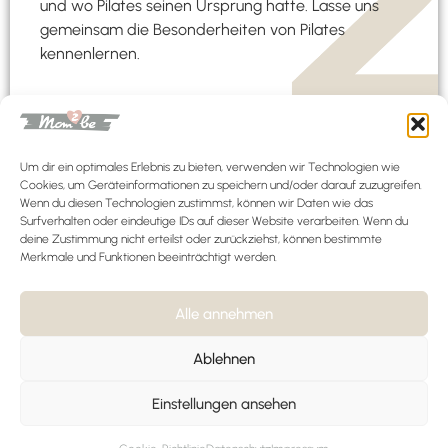
und wo Pilates seinen Ursprung hatte. Lasse uns
gemeinsam die Besonderheiten von Pilates
kennenlernen.
Einheit 3
Um dir ein optimales Erlebnis zu bieten, verwenden wir Technologien wie
Cookies, um Geräteinformationen zu speichern und/oder darauf zuzugreifen.
Wenn du diesen Technologien zustimmst, können wir Daten wie das
Das Powerhouse / Pilates-Praxis
Surfverhalten oder eindeutige IDs auf dieser Website verarbeiten. Wenn du
Das Powerhouse bildet das Kraftzentrum unseres
deine Zustimmung nicht erteilst oder zurückziehst, können bestimmte
Merkmale und Funktionen beeinträchtigt werden.
Körpers. Wir zeigen Dir, wie Du die Kraft der
Körpermitte gezielt in Deinem Alltag einsetzen
kannst.
Alle annehmen
Ablehnen
Einstellungen ansehen
Einheit 4